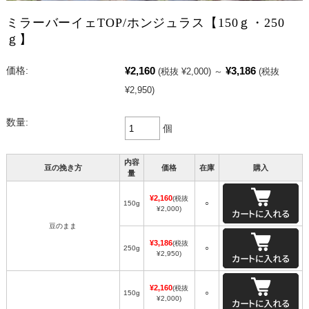
ミラーバーイェTOP/ホンジュラス【150ｇ・250
ｇ】
¥2,160
¥3,186
価格:
(税抜 ¥2,000)
～
(税抜
¥2,950)
数量:
個
内容
豆の挽き方
価格
在庫
購入
量
¥2,160
(税抜
150g
○
¥2,000)
豆のまま
¥3,186
(税抜
250g
○
¥2,950)
¥2,160
(税抜
150g
○
¥2,000)