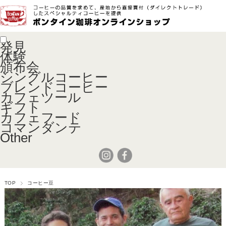
発見
体験
頒布会
シングルコーヒー
ブレンドコーヒー
カフェツール
ギフト
カフェフード
コマンダンテ
Other
TOP
コーヒー豆