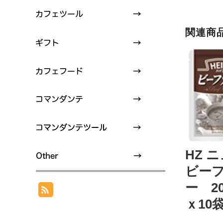
関連商
HZ 
ビー
ー 2
ｘ10