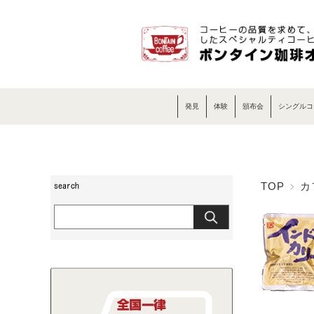
発見
体験
頒布会
シングルコ
TOP
カ