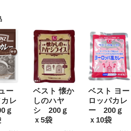
品
ニュー
ベスト 懐か
ベスト ヨー
フカレ
しのハヤ
ロッパカレ
00ｇ
シ 200ｇ
ー 200ｇ
袋
ｘ5袋
ｘ10袋