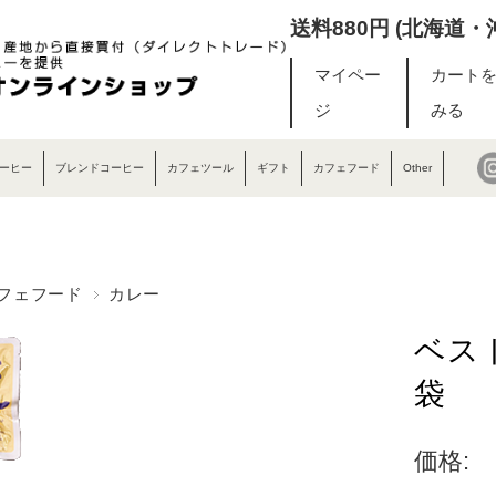
送料880円 (北海道
マイペー
カート
ジ
みる
ーヒー
ブレンドコーヒー
カフェツール
ギフト
カフェフード
Other
フェフード
カレー
ベス
袋
価格: