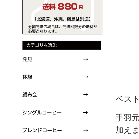
ベス
手羽
加え