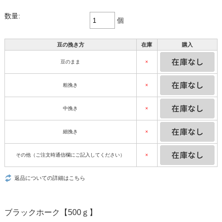
数量:
個
豆の挽き方
在庫
購入
豆のまま
×
粗挽き
×
中挽き
×
細挽き
×
その他（ご注文時通信欄にご記入してください）
×
返品についての詳細はこちら
ブラックホーク【500ｇ】