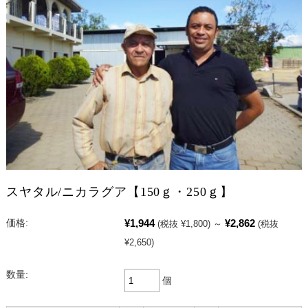
スヤタル/ニカラグア【150ｇ・250ｇ】
¥1,944
¥2,862
価格:
(税抜 ¥1,800)
～
(税抜
¥2,650)
数量:
個