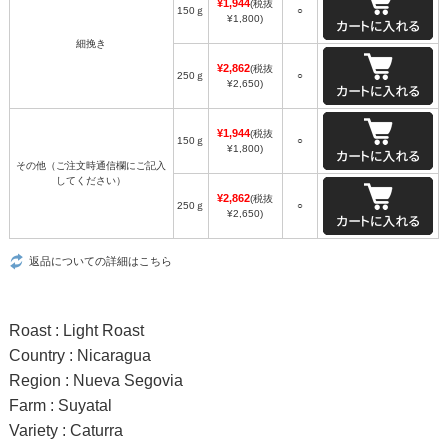
¥1,944
(税抜
150ｇ
○
¥1,800)
細挽き
¥2,862
(税抜
250ｇ
○
¥2,650)
¥1,944
(税抜
150ｇ
○
¥1,800)
その他（ご注文時通信欄にご記入
してください）
¥2,862
(税抜
250ｇ
○
¥2,650)
返品についての詳細はこちら
Roast : Light Roast
Country : Nicaragua
Region : Nueva Segovia
Farm : Suyatal
Variety : Caturra